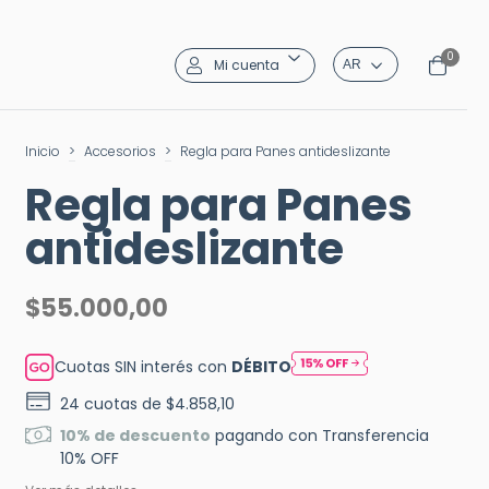
0
Mi cuenta
Inicio
>
Accesorios
>
Regla para Panes antideslizante
Regla para Panes
antideslizante
$55.000,00
Cuotas SIN interés con
DÉBITO
24
cuotas de
$4.858,10
10% de descuento
pagando con Transferencia
10% OFF