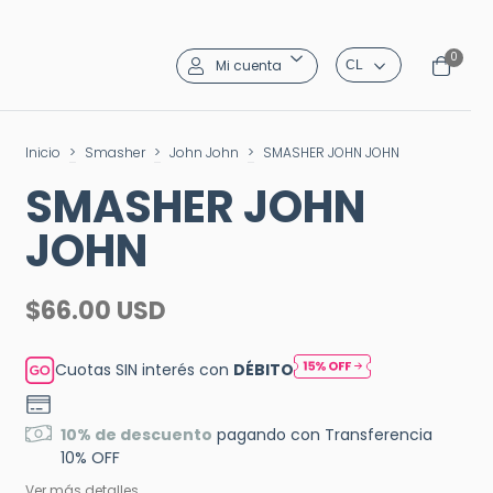
0
Mi cuenta
Inicio
>
Smasher
>
John John
>
SMASHER JOHN JOHN
SMASHER JOHN
JOHN
$66.00 USD
Cuotas SIN interés con
DÉBITO
10% de descuento
pagando con Transferencia
10% OFF
Ver más detalles